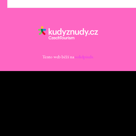
Tento web běží na
solidpixels.