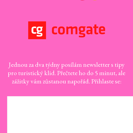
Jednou za dva týdny posílám newsletter s tipy
pro turistický klid. Přečtete ho do 5 minut, ale
zážitky vám zůstanou napořád. Přihlaste se: