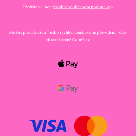
Přečtěte si i moje
všeobecné obchodní podmínky
Můžete platit i
kartou
nebo
rychlým bankovním převodem
díky
platební bráně ComGate.