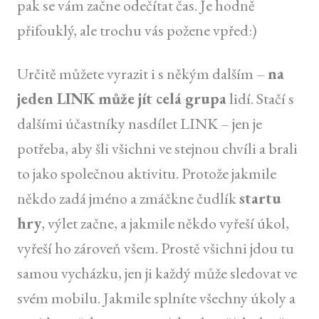
pak se vám začne odečítat čas. Je hodně
přifouklý, ale trochu vás požene vpřed:)
Určitě můžete vyrazit i s někým dalším –
na
jeden LINK může jít celá grupa
lidí. Stačí s
dalšími účastníky nasdílet LINK – jen je
potřeba, aby šli všichni ve stejnou chvíli a brali
to jako společnou aktivitu. Protože jakmile
někdo zadá jméno a zmáčkne čudlík
startu
hry
, výlet začne, a jakmile někdo vyřeší úkol,
vyřeší ho zároveň všem. Prostě všichni jdou tu
samou vycházku, jen ji každý může sledovat ve
svém mobilu. Jakmile splníte všechny úkoly a