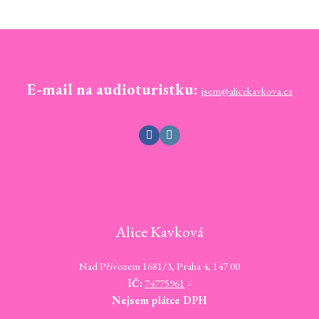
E-mail na audioturistku:
jsem@alicekavkova.cz
Alice Kavková
Nad Přívozem 1681/3, Praha 4, 147 00
IČ:
74775961
Nejsem plátce DPH