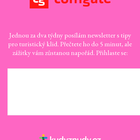
Jednou za dva týdny posílám newsletter s tipy
pro turistický klid. Přečtete ho do 5 minut, ale
zážitky vám zůstanou napořád. Přihlaste se: