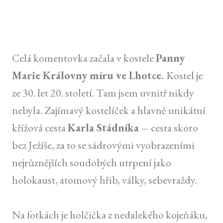
Celá komentovka začala v kostele
Panny
Marie Královny míru ve Lhotce.
Kostel je
ze 30. let 20. století. Tam jsem uvnitř nikdy
nebyla. Zajímavý kostelíček a hlavně unikátní
křížová cesta
Karla Stádníka –
cesta skoro
bez Ježíše, za to se sádrovými vyobrazeními
nejrůznějších soudobých utrpení jako
holokaust, atomový hřib, války, sebevraždy.
Na fotkách je holčička z nedalekého kojeňáku,