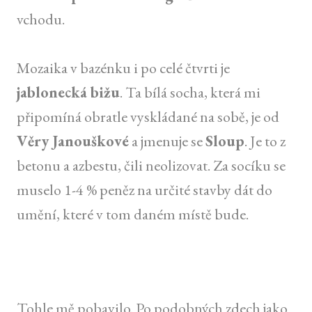
vchodu.
Mozaika v bazénku i po celé čtvrti je
jablonecká bižu
. Ta bílá socha, která mi
připomíná obratle vyskládané na sobě, je od
Věry Janouškové
a jmenuje se
Sloup
. Je to z
betonu a azbestu, čili neolizovat. Za socíku se
muselo 1-4 % peněz na určité stavby dát do
umění, které v tom daném místě bude.
Tohle mě pobavilo. Po podobných zdech jako