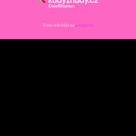
Tento web běží na
solidpixels.