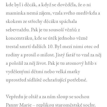
kde byl i děcák, a když se dověděla, že o ni
maminka nemá zájem, vzala svého medívkda a
skokem ze střechy děcáku spáchala
sebevraždu. Pak je tu sousoší vězňů z
koncentráku, kde se útěk jednoho vězně
trestal smrtí dalších 10. Byl mezi nimi otec od
rodiny a prosil o milost. Jistý farář to vzal za něj
a položil za něj život. Pak je tu atomový hřib s
vyděšenými dětmi nebo velká matky
uprostřed sídliště ochraňující potřebné.
Vepředu je oltář a za ním sloup se sochou
Panny Marie – replikou staroměstské sochy,