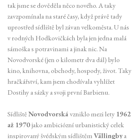
tak jsme se dověděla něco nového. A taky
zavzpomínala na staré časy, když právě tady
uprostřed sídliště byl závan velkoměsta. U nás
v rodných Hodkovičkách byla jen jedna malá
sámoška s potravinami a jinak nic. Na
Novodvorské (jen o kilometr dva dál) bylo
kino, knihovna, obchody, hospody, život. Taky
hračkářství, kam jsem chodívala vyhlížet
Dostihy a sázky a svoji první Barbienu.
Sídliště
Novodvorská
vzniklo mezi lety
1962
až 1970
jako ambiciózní urbanistický celek
inspirovaný švédským sídlištěm
Vällingby
a