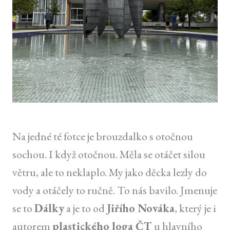
Na jedné té fotce je brouzdalko s otočnou
sochou. I když otočnou. Měla se otáčet silou
větru, ale to neklaplo. My jako děcka lezly do
vody a otáčely to ručně. To nás bavilo. Jmenuje
se to
Dálky
a je to od
Jiřího Nováka
, který je i
autorem
plastického loga ČT
u hlavního