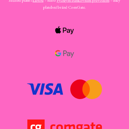
Můžete platit i
kartou
nebo
rychlým bankovním převodem
díky
platební bráně ComGate.