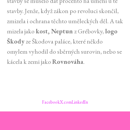
stavby se muselo dát procento na umění u té
stavby. Jenže, když zákon po revoluci skončil,
zmizela i ochrana těchto uměleckých děl. A tak
mizela jako
kost, Neptun
z Grébovky,
logo
Škody
ze Škodova paláce, které někdo
omylem vyhodil do sběrných surovin, nebo se
kácela k zemi jako
Rovnováha
.
Facebook
X.com
LinkedIn