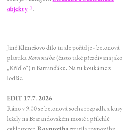
objekty
.
Jiné Klimešovo dílo tu ale pořád je - betonová
plastika
Rovnováha
(často také přezdívaná jako
„Křídlo“) u Barranďáku. Na tu koukáme z
lodžie.
EDIT 17.7. 2026
Ráno v 9.00 se betonová socha rozpadla a kusy
ležely na Brarandovském mostě i přilehlé
cyklostezce.
Rovnováha
ztratila rovnováhu.