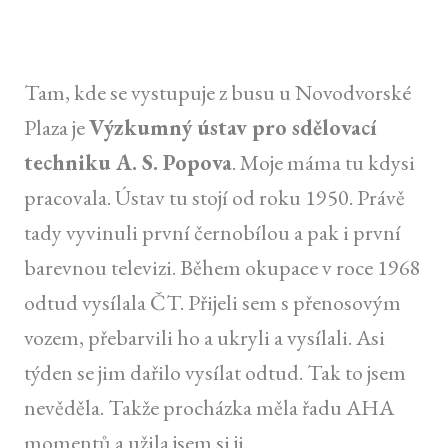
Tam, kde se vystupuje z busu u Novodvorské
Plaza je
Výzkumný ústav pro sdělovací
techniku A. S. Popova
. Moje máma tu kdysi
pracovala. Ústav tu stojí od roku 1950. Právě
tady vyvinuli první černobílou a pak i první
barevnou televizi. Během okupace v roce 1968
odtud vysílala ČT. Přijeli sem s přenosovým
vozem, přebarvili ho a ukryli a vysílali. Asi
týden se jim dařilo vysílat odtud. Tak to jsem
nevěděla. Takže procházka měla řadu AHA
momentů a užila jsem si ji.